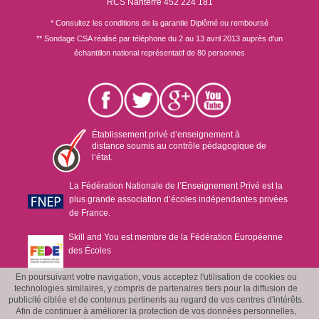
RCS Nanterre 452 224 181
* Consultez les conditions de la garantie Diplômé ou remboursé
** Sondage CSA réalisé par téléphone du 2 au 13 avril 2013 auprès d’un
échantillon national représentatif de 80 personnes
Établissement privé d’enseignement à
distance soumis au contrôle pédagogique de
l’état.
La Fédération Nationale de l’Enseignement Privé est la
plus grande association d’écoles indépendantes privées
de France.
Skill and You est membre de la Fédération Européenne
des Écoles
En poursuivant votre navigation, vous acceptez l'utilisation de cookies ou
technologies similaires, y compris de partenaires tiers pour la diffusion de
publicité ciblée et de contenus pertinents au regard de vos centres d'intérêts.
Afin de continuer à améliorer la protection de vos données personnelles,