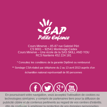
Cours Minerve – 85-87 rue Gabriel Péri
CS 9001 – 92541 Montrouge Cedex
Cours Minerve – Une école de la SAS SKILL AND YOU
RCS Nanterre 452 224 181
* Consultez les conditions de la garantie Diplômé ou remboursé
** Sondage CSA réalisé par téléphone du 2 au 13 avril 2013 auprès d’un
échantillon national représentatif de 80 personnes
En poursuivant votre navigation, vous acceptez l'utilisation de cookies ou
technologies similaires, y compris de partenaires tiers pour la diffusion de
Établissement privé d’enseignement à
publicité ciblée et de contenus pertinents au regard de vos centres d'intérêts.
distance soumis au contrôle pédagogique de
Afin de continuer à améliorer la protection de vos données personnelles,